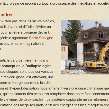
ur la croissance produit surtout la croissance des inégalités et accél
ondrer
ait ? Non pas dans plusieurs siècles,
-il devenu si difficile d'éviter un
 pourrait être anxiogène devient,
ingénieur agronome
Pablo Servigne
ui ouvre notre imagination à
r.
 article paru dernièrement dans
 concept de la "collapsologie:
 sociologues sont tous convaincus
 tableau global est effrayant, une
ment et énergétiquement, les dés
on et l’hyperglobalisation nous amènent vers une crise climatique m
is, qu’absolument rien ne pourra remplacer dans notre fonctionnement
e vie vieux de deux siècles. Le système capitaliste ne se réformera 
entation des inégalités mais la fin des énergies fossiles marquera so