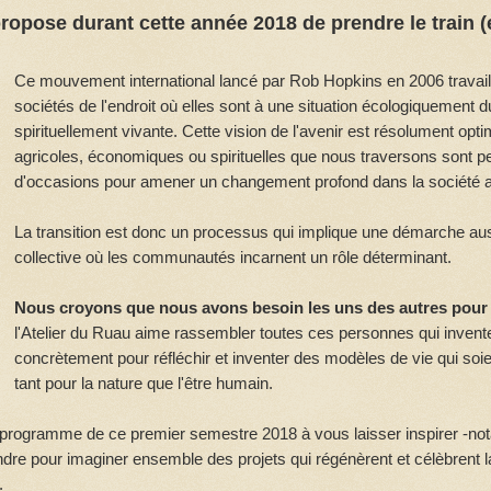
ropose durant cette année 2018 de prendre le train (
Ce mouvement international lancé par Rob Hopkins en 2006 travaill
sociétés de l'endroit où elles sont à une situation écologiquement d
spirituellement vivante. Cette vision de l'avenir est résolument opti
agricoles, économiques ou spirituelles que nous traversons sont
d'occasions pour amener un changement profond dans la société a
La transition est donc un processus qui implique une démarche auss
collective où les communautés incarnent un rôle déterminant.
Nous croyons que nous avons beso
in les uns des autres pou
l'Atelier du Ruau aime rassembler toutes ces personnes qui invent
concrètement pour réfléchir et inventer des modèles de vie qui soie
tant pour la nature que l'être humain.
e programme de ce premier semestre 2018 à vous laisser inspirer -not
ejoindre pour imaginer ensemble des projets qui régénèrent et célèbren
.